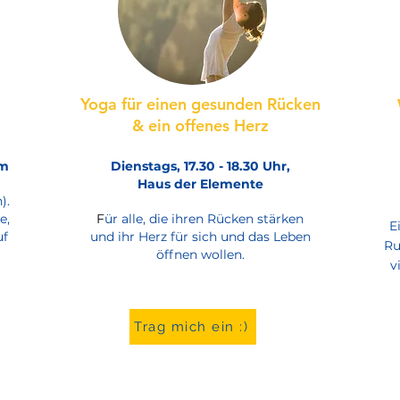
Yoga für einen gesunden Rücken
& ein offenes Herz
om
Dienstags, 17.30 - 18.30 Uhr,
Haus der Elemente
).
e,
F
ür alle, die ihren Rücken stärken
E
uf
und ihr Herz für sich und das Leben
Ru
öffnen wollen.
v
Trag mich ein :)